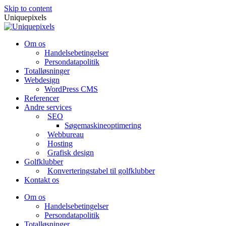
Skip to content
Uniquepixels
Om os
Handelsebetingelser
Persondatapolitik
Totalløsninger
Webdesign
WordPress CMS
Referencer
Andre services
SEO
Søgemaskineoptimering
Webbureau
Hosting
Grafisk design
Golfklubber
Konverteringstabel til golfklubber
Kontakt os
Om os
Handelsebetingelser
Persondatapolitik
Totalløsninger