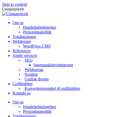
Skip to content
Uniquepixels
Om os
Handelsebetingelser
Persondatapolitik
Totalløsninger
Webdesign
WordPress CMS
Referencer
Andre services
SEO
Søgemaskineoptimering
Webbureau
Hosting
Grafisk design
Golfklubber
Konverteringstabel til golfklubber
Kontakt os
Om os
Handelsebetingelser
Persondatapolitik
Totalløsninger