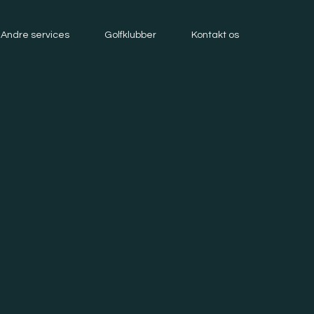
Andre services
Andre services
Golfklubber
Golfklubber
Kontakt os
Kontakt os